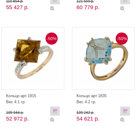
110 854 р.
121 559 р.
55 427 р.
60 779 р.
-50%
-50%
Кольцо арт.1915
Кольцо арт.1835
Вес 4.1 гр.
Вес 4.2 гр.
105 944 р.
109 242 р.
52 972 р.
54 621 р.