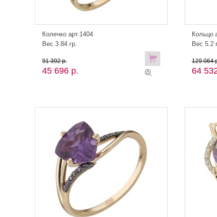
Колечко арт.1404
Кольцо 
Вес 3.84 гр.
Вес 5.2 
91 392 р.
129 064 р
45 696 р.
64 532