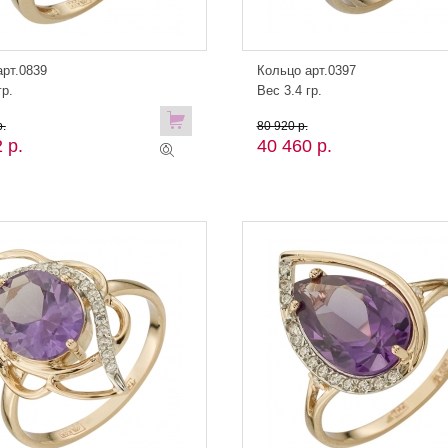
арт.0839
Кольцо арт.0397
гр.
Вес 3.4 гр.
.
80 920 р.
 р.
40 460 р.