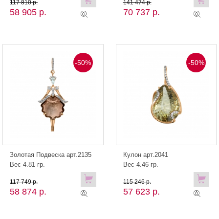
117 810 р.
141 474 р.
58 905 р.
70 737 р.
-50%
-50%
Золотая Подвеска арт.2135
Кулон арт.2041
Вес 4.81 гр.
Вес 4.46 гр.
117 749 р.
115 246 р.
58 874 р.
57 623 р.