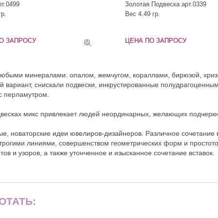
рт.0499
Золотая Подвеска арт.0339
гр.
Вес 4.49 гр.
О ЗАПРОСУ
ЦЕНА ПО ЗАПРОСУ
любыми минералами: опалом, жемчугом, кораллами, бирюзой, хризо
 вариант, снискали подвески, инкрустированные полудрагоценными
с перламутром.
весках микс привлекает людей неординарных, желающих подчеркн
е, новаторские идеи ювелиров-дизайнеров. Различное сочетание 
строгими линиями, совершенством геометрических форм и простото
ов и узоров, а также утонченное и изысканное сочетание вставок.
ОТАТЬ: