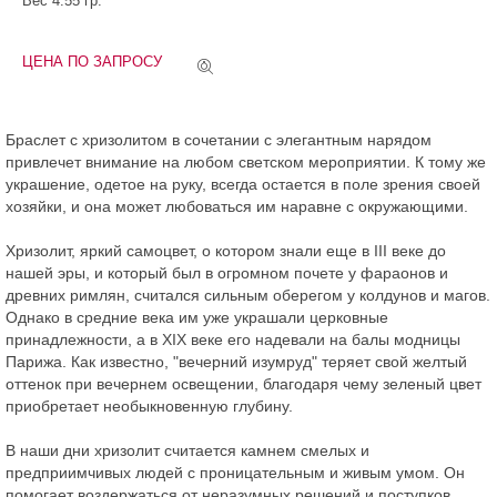
Вес 4.55 гр.
ЦЕНА ПО ЗАПРОСУ
Браслет с хризолитом в сочетании с элегантным нарядом
привлечет внимание на любом светском мероприятии. К тому же
украшение, одетое на руку, всегда остается в поле зрения своей
хозяйки, и она может любоваться им наравне с окружающими.
Хризолит, яркий самоцвет, о котором знали еще в III веке до
нашей эры, и который был в огромном почете у фараонов и
древних римлян, считался сильным оберегом у колдунов и магов.
Однако в средние века им уже украшали церковные
принадлежности, а в XIX веке его надевали на балы модницы
Парижа. Как известно, "вечерний изумруд" теряет свой желтый
оттенок при вечернем освещении, благодаря чему зеленый цвет
приобретает необыкновенную глубину.
В наши дни хризолит считается камнем смелых и
предприимчивых людей с проницательным и живым умом. Он
помогает воздержаться от неразумных решений и поступков,