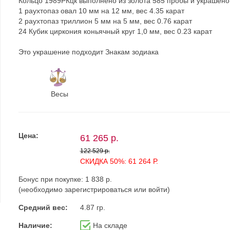
Кольцо 1989РКцк выполнено из золота 585 пробы и украшено
1 раухтопаз овал 10 мм на 12 мм, вес 4.35 карат
2 раухтопаз триллион 5 мм на 5 мм, вес 0.76 карат
24 Кубик циркония коньячный круг 1,0 мм, вес 0.23 карат
Это украшение подходит Знакам зодиака
Весы
Цена:
61 265 р.
122 529 р.
СКИДКА 50%: 61 264 Р.
Бонус при покупке:
1 838 р.
(необходимо
зарегистрироваться
или
войти
)
Средний вес:
4.87 гр.
Наличие:
На складе