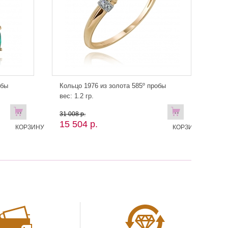
обы
Кольцо 1976 из золота 585º пробы
вес: 1.2 гр.
В
В
31 008 р.
15 504 р.
КОРЗИНУ
КОРЗИНУ!