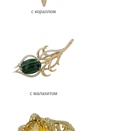
с кораллом
с малахитом