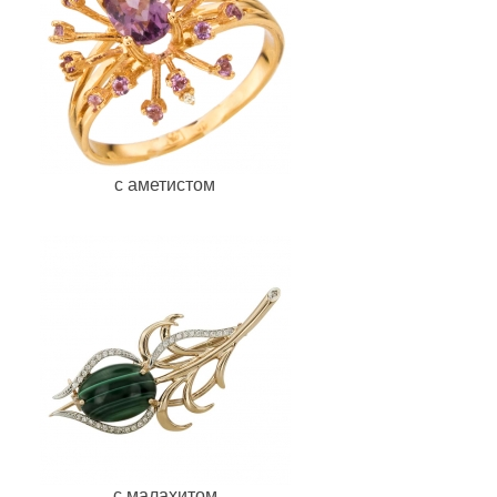
с аметистом
с малахитом