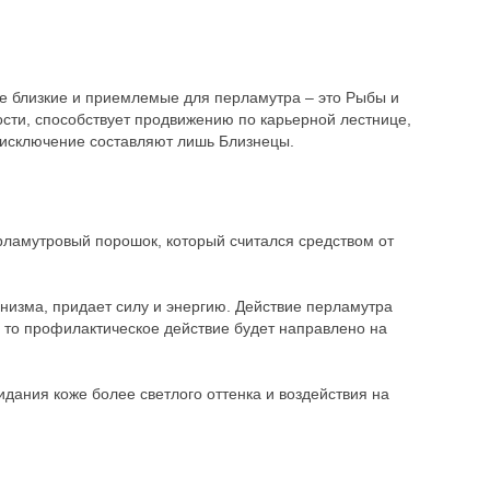
ые близкие и приемлемые для перламутра – это Рыбы и
ости, способствует продвижению по карьерной лестнице,
исключение составляют лишь Близнецы.
рламутровый порошок, который считался средством от
низма, придает силу и энергию. Действие перламутра
, то профилактическое действие будет направлено на
дания коже более светлого оттенка и воздействия на