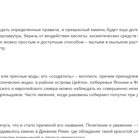
людать определенные правила, и прекрасный камень будет еще дол
перламутра, беречь от воздействия кислоты, косметических средст
ию можно простым и доступным способом – мытьем в мыльном раст
тр.
е или пресные воды, его «создатель» – моллюск, причем принадл
опических водах: в районе острова Цейлон, побережья Японии и Ф
сского и европейского севера можно наблюдать их совершенно незн
ныряльщиков. Часто явление, когда раковины собирают попутно при 
чуга, что и стало причиной его названия. Почитание и уважение – 
давалось камню в Древнем Риме, где обладание такой красотой с
отделки помещений и дворца императора.