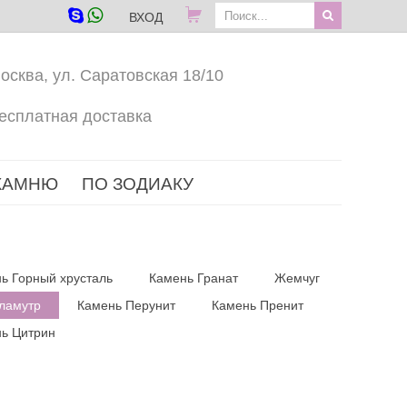
ВХОД
осква, ул. Саратовская 18/10
есплатная доставка
КАМНЮ
ПО ЗОДИАКУ
ь Горный хрусталь
Камень Гранат
Жемчуг
ламутр
Камень Перунит
Камень Пренит
ь Цитрин