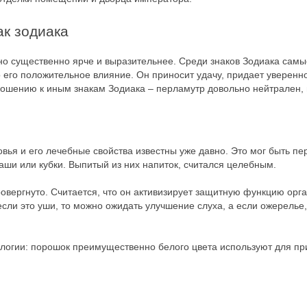
ак зодиака
 но существенно ярче и выразительнее. Среди знаков Зодиака сам
его положительное влияние. Он приносит удачу, придает уверенн
шению к иным знакам Зодиака – перламутр довольно нейтрален, 
ья и его лечебные свойства известны уже давно. Это мог быть пе
аши или кубки. Выпитый из них напиток, считался целебным.
вергнуто. Считается, что он активизирует защитную функцию орга
 если это уши, то можно ожидать улучшение слуха, а если ожерелье
логии: порошок преимущественно белого цвета используют для при