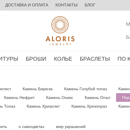
ДОСТАВКА И ОПЛАТА
КОНТАКТЫ
БЛОГ
М
Б
ИТУРЫ
БРОШИ
КОЛЬЕ
БРАСЛЕТЫ
ПО 
етист
Камень Бирюза
Камень Голубой топаз
Камен
Камень Нефрит
Камень Оникс
Камень Опал
Пер
ь Топаз
Камень Хризолит
Камень Хризопраз
Камен
пить
о самоцветах
мир украшений