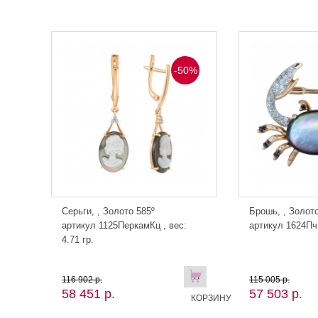
0%
-50%
Серьги, , Золото 585º
Брошь, , Золото
артикул 1125ПеркамКц , вес:
артикул 1624ПчК
4.71 гр.
В
В
116 902 р.
115 005 р.
58 451 р.
57 503 р.
КОРЗИНУ
КОРЗИНУ