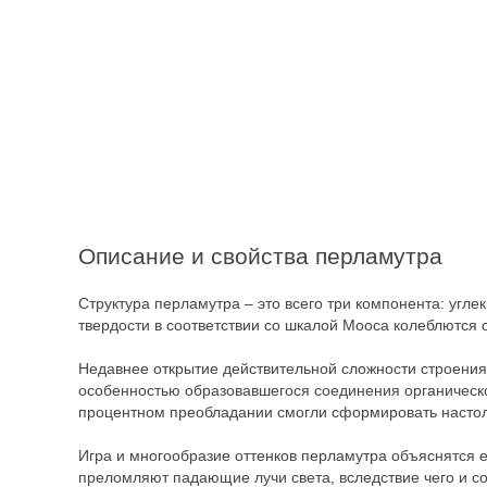
Описание и свойства перламутра
Структура перламутра – это всего три компонента: угл
твердости в соответствии со шкалой Мооса колеблются от
Недавнее открытие действительной сложности строения
особенностью образовавшегося соединения органическо
процентном преобладании смогли сформировать настол
Игра и многообразие оттенков перламутра объяснятся
преломляют падающие лучи света, вследствие чего и с