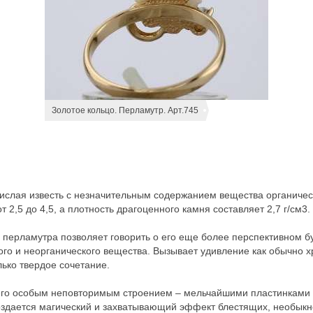
Золотое кольцо. Перламутр. Арт.745
екислая известь с незначительным содержанием вещества органичес
 2,5 до 4,5, а плотность драгоценного камня составляет 2,7 г/см3.
 перламутра позволяет говорить о его еще более перспективном б
го и неорганического вещества. Вызывает удивление как обычно х
ько твердое сочетание.
 его особым неповторимым строением – мельчайшими пластинками
оздается магический и захватывающий эффект блестящих, необыкн