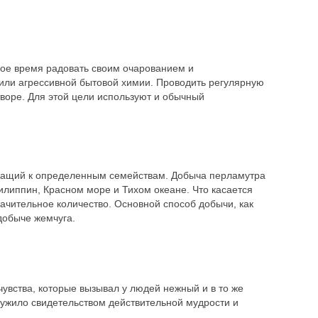
гое время радовать своим очарованием и
в или агрессивной бытовой химии. Проводить регулярную
воре. Для этой цели используют и обычный
ежащий к определенным семействам. Добыча перламутра
илиппин, Красном море и Тихом океане. Что касается
ачительное количество. Основной способ добычи, как
добыче жемчуга.
чувства, которые вызывал у людей нежный и в то же
лужило свидетельством действительной мудрости и