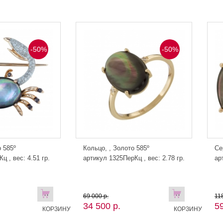
-50%
-50%
 585º
Кольцо, , Золото 585º
Се
ц , вес: 4.51 гр.
артикул 1325ПерКц , вес: 2.78 гр.
ар
В
В
69 000 р.
11
34 500 р.
59
КОРЗИНУ
КОРЗИНУ