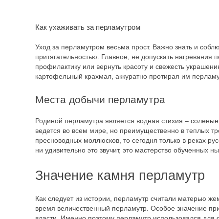
Как ухаживать за перламутром
Уход за перламутром весьма прост. Важно знать и соб
притягательностью. Главное, не допускать нагревания 
профилактику или вернуть красоту и свежесть украшен
картофельный крахмал, аккуратно протирая им перламу
Места добычи перламутра
Родиной перламутра является водная стихия – солены
ведется во всем мире, но преимущественно в теплых тр
пресноводных моллюсков, то сегодня только в реках ру
ни удивительно это звучит, это мастерство обученных 
Значение камня перламутр
Как следует из истории, перламутр считали матерью жем
время величественный перламутр. Особое значение при
власти. Именно поэтому перламутр использовался для 