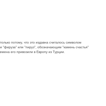
олько потому, что это издавна считалось символом
м "фируза" или "пируз", обозначающим "камень счастья"
ремена его привозили в Европу из Турции.