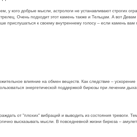
ем, у кого добрые мысли, астрологи не устанавливают строгих огр
Стрелец. Очень подходит этот камень также и Тельцам. А вот Дева
ше прислушаться к своему внутреннему голосу – если камень вам п
жительное влияние на обмен веществ. Как следствие – ускорение 
пользоваться энергетической поддержкой бирюзы при лечении дыха
аждать от "плохих" вибраций и выводить из состояния тревоги. Тем
логично высказывать мысли. В повседневной жизни бирюза – амулет