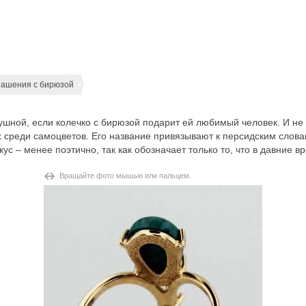
рашения с бирюзой
шной, если колечко с бирюзой подарит ей любимый человек. И не т
 среди самоцветов. Его название привязывают к персидским слова
ус – менее поэтично, так как обозначает только то, что в давние в
Вращайте фото мышью или пальцем.