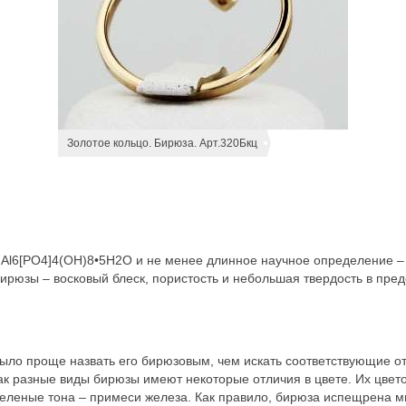
Золотое кольцо. Бирюза. Арт.320Бкц
Al6[PO4]4(OH)8•5H2O и не менее длинное научное определение –
рюзы – восковый блеск, пористость и небольшая твердость в пред
было проще назвать его бирюзовым, чем искать соответствующие от
 как разные виды бирюзы имеют некоторые отличия в цвете. Их цвет
 зеленые тона – примеси железа. Как правило, бирюза испещрена 