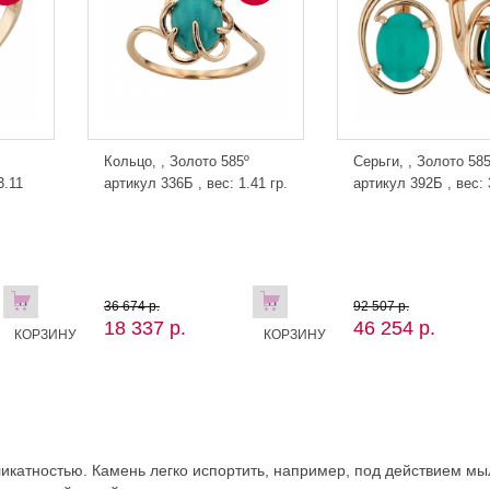
Кольцо, , Золото 585º
Серьги, , Золото 585
3.11
артикул 336Б , вес: 1.41 гр.
артикул 392Б , вес: 3
В
В
36 674 р.
92 507 р.
18 337 р.
46 254 р.
КОРЗИНУ
КОРЗИНУ
икатностью. Камень легко испортить, например, под действием мы