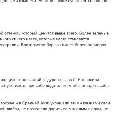
оценными камнями. Не стоит также сушить его на солнце
 оттенок, который ценится выше всего. Более зеленые
ного синего цвета, которые часто становятся
Австралии. Бразильская бирюза имеет более пористую
ющим от несчастий и "дурного глаза". Его носили
ветуют иметь при себе водителям, чтобы оградить себя
оволжье и в Средней Азии украшали этими камнями свои
енной любви, не позволяла дарить ее молодым людям, не