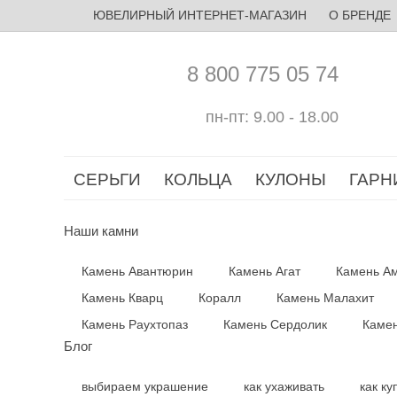
ЮВЕЛИРНЫЙ ИНТЕРНЕТ-МАГАЗИН
О БРЕНДЕ
8 800 775 05 74
пн-пт: 9.00 - 18.00
СЕРЬГИ
КОЛЬЦА
КУЛОНЫ
ГАРН
Наши камни
Камень Авантюрин
Камень Агат
Камень Ам
Камень Кварц
Коралл
Камень Малахит
Камень Раухтопаз
Камень Сердолик
Камен
Блог
выбираем украшение
как ухаживать
как ку