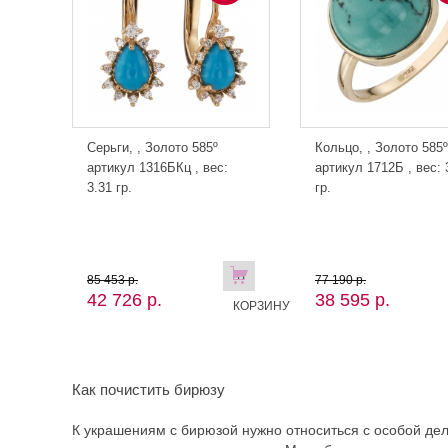
Серьги, , Золото 585º
Кольцо, , Золото 585º
артикул 1316БКц , вес:
артикул 1712Б , вес: 
3.31 гр.
гр.
В
В
85 453 р.
77 190 р.
42 726 р.
38 595 р.
КОРЗИНУ
КОРЗИНУ
Как почистить бирюзу
К украшениям с бирюзой нужно относиться с особой дел