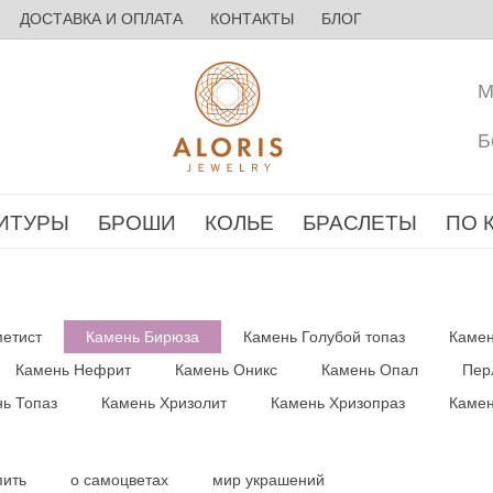
ДОСТАВКА И ОПЛАТА
КОНТАКТЫ
БЛОГ
М
Б
ИТУРЫ
БРОШИ
КОЛЬЕ
БРАСЛЕТЫ
ПО 
етист
Камень Бирюза
Камень Голубой топаз
Камен
Камень Нефрит
Камень Оникс
Камень Опал
Пер
ь Топаз
Камень Хризолит
Камень Хризопраз
Камен
пить
о самоцветах
мир украшений