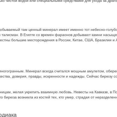
ько чистой водой или специальными средствами для ухода за драг
обываемый там ценный минерал имеет именно тот небесно-голубой
й талисман. В Египте со времен фараонов добывают камни насыщен
вестны большие месторождения в России, Китае, США, Бразилии и 
ногогранным. Минерал всегда считался мощным амулетом, оберега
ества, доверия, правды, искренности и надежды. Сейчас бирюзу со
ницам, желая укрепить взаимную любовь. Невесты на Кавказе, в П
то бирюза возникла из костей тех, кто умер, страдая от нераздел
зодиака