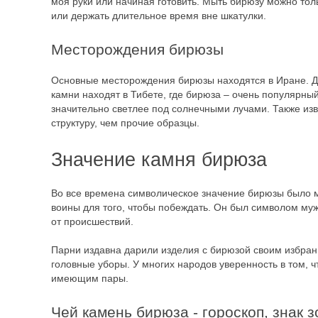
моя руки или начиная готовить. Мыть бирюзу можно тол
или держать длительное время вне шкатулки.
Месторождения бирюзы
Основные месторождения бирюзы находятся в Иране. Д
камни находят в Тибете, где бирюза – очень популярны
значительно светлее под солнечными лучами. Также из
структуру, чем прочие образцы.
Значение камня бирюза
Во все времена символическое значение бирюзы было м
воины для того, чтобы побеждать. Он был символом муж
от происшествий.
Парни издавна дарили изделия с бирюзой своим избран
головные уборы. У многих народов уверенность в том, ч
имеющим пары.
Чей камень бирюза - гороскоп, знак 