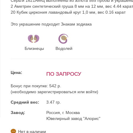
Серьги 1621АнКц выполнены из золота 585 пробы и украшены
2 Аметрин синтетический груша 8 мм на 12 мм, вес 4.44 кара
20 Кубик циркония лавандовый круг 1,0 мм, вес 0.16 карат
Это украшение подходит Знакам зодиака
Близнецы
Водолей
Цена:
ПО ЗАПРОСУ
Бонус при покупке:
542 р.
(необходимо
зарегистрироваться
или
войти
)
Средний вес:
3.47 гр.
Завод:
Россия, г. Москва
Ювелирный завод "Алорис"
Нет в наличии