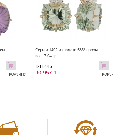
обы
Серьги 1402 из золота 585º пробы
вес: 7.04 гр.
В
В
181 914 р.
90 957 р.
КОРЗИНУ
КОРЗИНУ