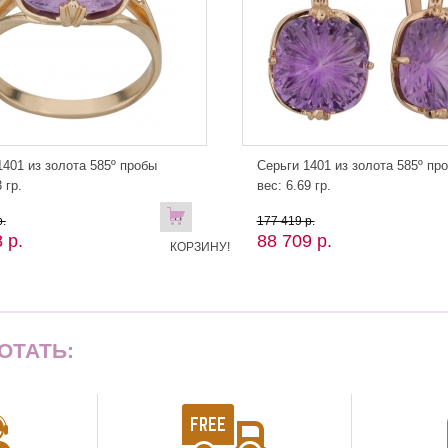
401 из золота 585º пробы
Серьги 1401 из золота 585º пр
 гр.
вес: 6.69 гр.
В
.
177 419 р.
 р.
88 709 р.
КОРЗИНУ!
ОТАТЬ: