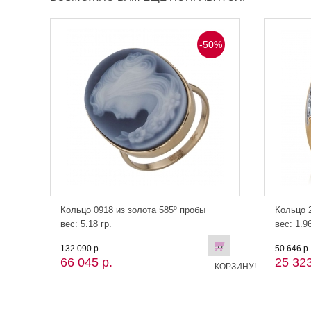
-50%
Кольцо 0918 из золота 585º пробы
Кольцо 2
вес: 5.18 гр.
вес: 1.96
В
132 090 р.
50 646 р.
66 045 р.
25 323
КОРЗИНУ!