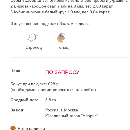
Серьги 1108БКц выполнены из золота 585 пробы и украшены
2 Бирюза кабошон овал 7 мм на 9 мм, вес 2,09 карат
6 Кубик циркония белый круг 1,0 мм, вес 0,04 карат
Это украшение подходит Знакам зодиака
Стрелец
Телец
Цена:
ПО ЗАПРОСУ
Бонус при покупке:
628 р.
(необходимо
зарегистрироваться
или
войти
)
Средний вес:
3.8 гр.
Завод:
Россия, г. Москва
Ювелирный завод "Алорис"
Нет в наличии