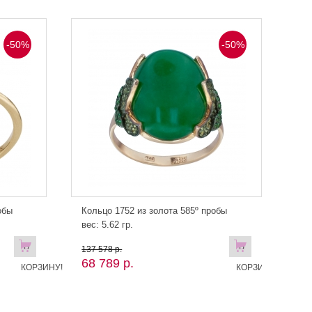
-50%
-50%
обы
Кольцо 1752 из золота 585º пробы
вес: 5.62 гр.
В
В
137 578 р.
68 789 р.
КОРЗИНУ!
КОРЗИНУ!