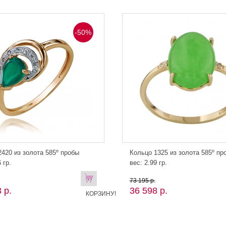
-50%
420 из золота 585º пробы
Кольцо 1325 из золота 585º пр
 гр.
вес: 2.99 гр.
В
73 195 р.
 р.
36 598 р.
КОРЗИНУ!