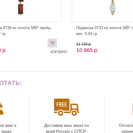
а 0739 из золота 585º пробы
Подвеска 0733 из золота 585º 
 гр.
вес: 0.83 гр.
В
21 729 р.
 р.
10 865 р.
КОРЗИНУ
ОТАТЬ:
ем вам и
Доставим ваш заказ по
Оплата
 заказ
всей России с СПСР-
курье