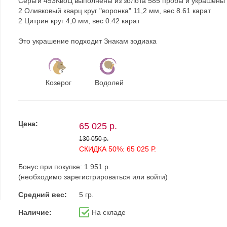
Серьги 493КвоЦ выполнены из золота 585 пробы и украшены
2 Оливковый кварц круг "воронка" 11,2 мм, вес 8.61 карат
2 Цитрин круг 4,0 мм, вес 0.42 карат
Это украшение подходит Знакам зодиака
Козерог
Водолей
Цена:
65 025 р.
130 050 р.
СКИДКА 50%: 65 025 Р.
Бонус при покупке:
1 951 р.
(необходимо
зарегистрироваться
или
войти
)
Средний вес:
5 гр.
Наличие:
На складе