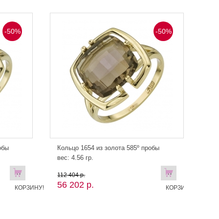
-50%
-50%
обы
Кольцо 1654 из золота 585º пробы
вес: 4.56 гр.
В
В
112 404 р.
56 202 р.
КОРЗИНУ!
КОРЗИНУ!