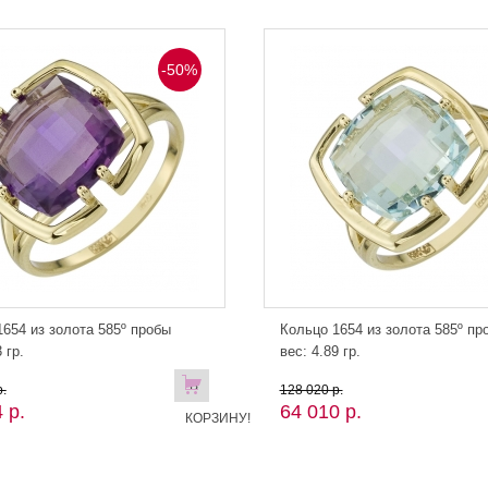
-50%
654 из золота 585º пробы
Кольцо 1654 из золота 585º пр
 гр.
вес: 4.89 гр.
В
.
128 020 р.
 р.
64 010 р.
КОРЗИНУ!