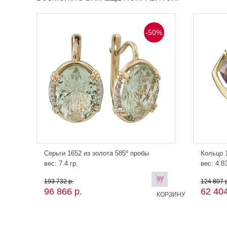
-50%
Серьги 1652 из золота 585º пробы
Кольцо 1
вес: 7.4 гр.
вес: 4.83
В
193 732 р.
124 807 р
96 866 р.
62 404
КОРЗИНУ