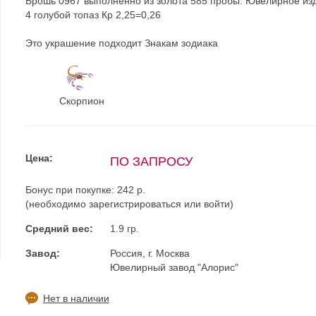
Брошь 0967 выполненно из золота 585 пробы. Ювелирное из
4 голубой топаз Кр 2,25=0,26
Это украшение подходит Знакам зодиака
Скорпион
Цена:
ПО ЗАПРОСУ
Бонус при покупке:
242 р.
(необходимо
зарегистрироваться
или
войти
)
Средний вес:
1.9 гр.
Завод:
Россия, г. Москва
Ювелирный завод "Алорис"
Нет в наличии