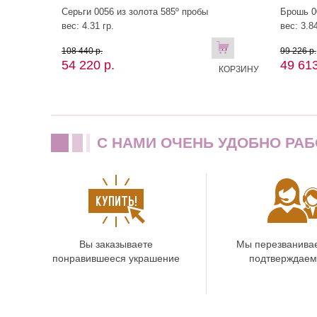
Серьги 0056 из золота 585º пробы
Брошь 0
вес: 4.31 гр.
вес: 3.84
В
108 440 р.
99 226 р.
54 220 р.
49 613
КОРЗИНУ
C НАМИ ОЧЕНЬ УДОБНО РАБ
Вы заказываете
Мы перезванива
понравившееся украшение
подтверждаем