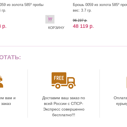
059 из золота 585º пробы
Брошь 0059 из золота 585º пр
 гр.
вес: 3.7 гр.
В
96 237 р.
 р.
48 119 р.
КОРЗИНУ
ОТАТЬ:
ем вам и
Доставим ваш заказ по
Оплата
 заказ
всей России с СПСР-
курье
Экспресс совершенно
бесплатно!!!