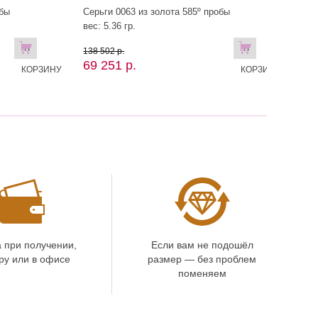
обы
Серьги 0063 из золота 585º пробы
вес: 5.36 гр.
В
В
138 502 р.
69 251 р.
КОРЗИНУ
КОРЗИНУ
 при получении,
Если вам не подошёл
ру или в офисе
размер — без проблем
поменяем