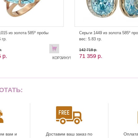
015 из золота 585º пробы
Серьги 1449 из золота 585º пр
 гр.
вес: 5.83 гр.
В
.
142 718 р.
 р.
71 359 р.
КОРЗИНУ!
ОТАТЬ:
ем вам и
Доставим ваш заказ по
Оплата