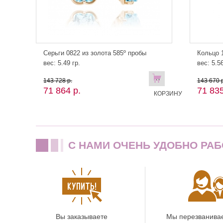
Серьги 0822 из золота 585º пробы
Кольцо 1
вес: 5.49 гр.
вес: 5.56
В
143 728 р.
143 670 р
71 864 р.
71 835
КОРЗИНУ
C НАМИ ОЧЕНЬ УДОБНО РАБ
Вы заказываете
Мы перезванива