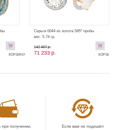
обы
Серьги 0044 из золота 585º пробы
вес: 5.74 гр.
В
В
142 467 р.
71 233 р.
КОРЗИНУ
КОРЗИНУ
 при получении,
Если вам не подошёл