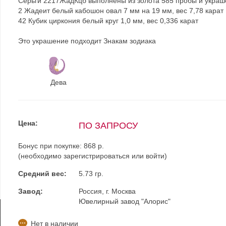
Серьги 2217ЖадКцб выполнены из золота 585 пробы и украш
2 Жадеит белый кабошон овал 7 мм на 19 мм, вес 7,78 карат
42 Кубик циркония белый круг 1,0 мм, вес 0,336 карат
Это украшение подходит Знакам зодиака
Дева
Цена:
ПО ЗАПРОСУ
Бонус при покупке:
868 р.
(необходимо
зарегистрироваться
или
войти
)
Средний вес:
5.73 гр.
Завод:
Россия, г. Москва
Ювелирный завод "Алорис"
Нет в наличии