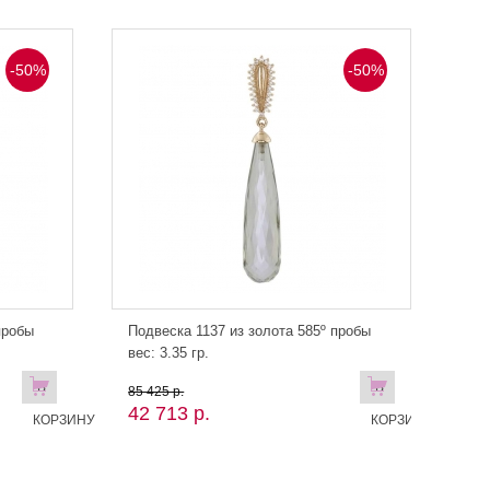
-50%
-50%
пробы
Подвеска 1137 из золота 585º пробы
вес: 3.35 гр.
В
В
85 425 р.
42 713 р.
КОРЗИНУ
КОРЗИНУ