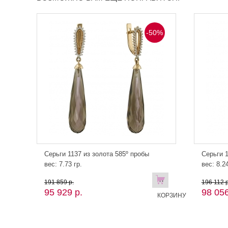
-50%
Серьги 1137 из золота 585º пробы
Серьги 1
вес: 7.73 гр.
вес: 8.24
В
191 859 р.
196 112 р
95 929 р.
98 056
КОРЗИНУ