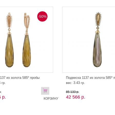
-50%
137 из золота 585º пробы
Подвеска 1137 из золота 585º 
 гр.
вес: 3.43 гр.
В
.
85 133 р.
 р.
42 566 р.
КОРЗИНУ