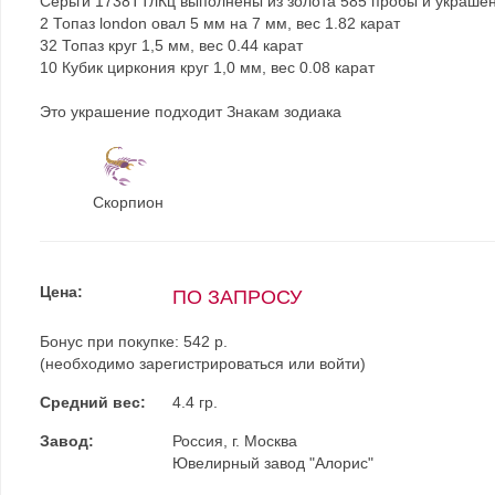
Серьги 1738ТТлКц выполнены из золота 585 пробы и украше
2 Топаз london овал 5 мм на 7 мм, вес 1.82 карат
32 Топаз круг 1,5 мм, вес 0.44 карат
10 Кубик циркония круг 1,0 мм, вес 0.08 карат
Это украшение подходит Знакам зодиака
Скорпион
Цена:
ПО ЗАПРОСУ
Бонус при покупке:
542 р.
(необходимо
зарегистрироваться
или
войти
)
Средний вес:
4.4 гр.
Завод:
Россия, г. Москва
Ювелирный завод "Алорис"