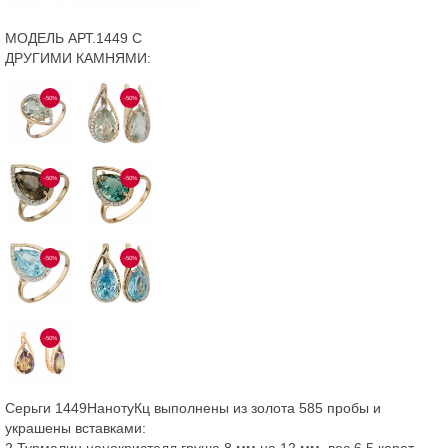
МОДЕЛЬ АРТ.1449 С
ДРУГИМИ КАМНЯМИ:
-50%
-50%
-50%
-50%
-50%
-50%
-50%
Серьги 1449НанотуКц выполнены из золота 585 пробы и
украшены вставками:
2 Турмалин нанокристалл груша 8 мм на 12 мм, вес 6,5 карат