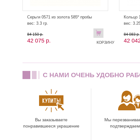
Серьги 0571 из золота 585º пробы
Кольцо 1
вес: 3.3 гр.
вес: 3.25
В
84 150 р.
84 083 р.
42 075 р.
42 042
КОРЗИНУ
C НАМИ ОЧЕНЬ УДОБНО РАБ
Вы заказываете
Мы перезванива
понравившееся украшение
подтверждаем