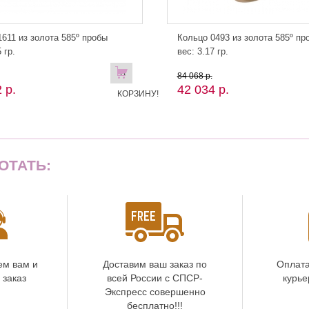
611 из золота 585º пробы
Кольцо 0493 из золота 585º пр
 гр.
вес: 3.17 гр.
В
84 068 р.
 р.
42 034 р.
КОРЗИНУ!
ОТАТЬ:
ем вам и
Доставим ваш заказ по
Оплата
 заказ
всей России с СПСР-
курье
Экспресс совершенно
бесплатно!!!