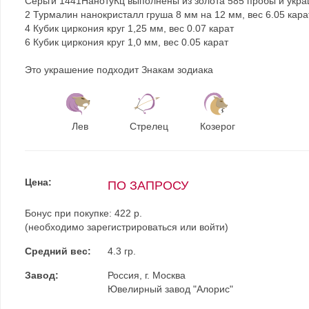
Серьги 1441НанотуКц выполнены из золота 585 пробы и укра
2 Турмалин нанокристалл груша 8 мм на 12 мм, вес 6.05 кара
4 Кубик циркония круг 1,25 мм, вес 0.07 карат
6 Кубик циркония круг 1,0 мм, вес 0.05 карат
Это украшение подходит Знакам зодиака
Лев
Стрелец
Козерог
Цена:
ПО ЗАПРОСУ
Бонус при покупке:
422 р.
(необходимо
зарегистрироваться
или
войти
)
Средний вес:
4.3 гр.
Завод:
Россия, г. Москва
Ювелирный завод "Алорис"