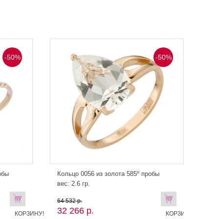
-50%
-50%
обы
Кольцо 0056 из золота 585º пробы
вес: 2.6 гр.
В
В
64 532 р.
32 266 р.
КОРЗИНУ!
КОРЗИНУ!