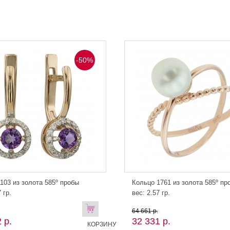
-50%
103 из золота 585º пробы
Кольцо 1761 из золота 585º пр
 гр.
вес: 2.57 гр.
В
64 661 р.
 р.
32 331 р.
КОРЗИНУ