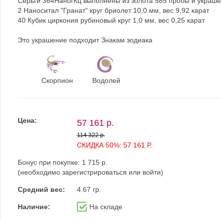
Серьги 364НаногКц выполнены из золота 585 пробы и украше
2 Наноситал "Гранат" круг бриолет 10,0 мм, вес 9,92 карат
40 Кубик циркония рубиновый круг 1,0 мм, вес 0,25 карат
Это украшение подходит Знакам зодиака
Скорпион
Водолей
Цена:
57 161 р.
114 322 р.
СКИДКА 50%: 57 161 Р.
Бонус при покупке:
1 715 р.
(необходимо
зарегистрироваться
или
войти
)
Средний вес:
4.67 гр.
Наличие:
На складе