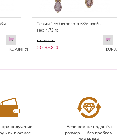
обы
Серьги 1750 из золота 585º пробы
вес: 4.72 гр.
В
В
121 965 р.
60 982 р.
КОРЗИНУ!
КОРЗИНУ
 при получении,
Если вам не подошёл
ру или в офисе
размер — без проблем
поменяем