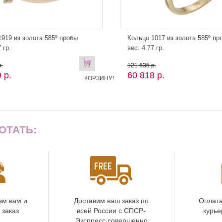
919 из золота 585º пробы
Кольцо 1017 из золота 585º пр
 гр.
вес: 4.77 гр.
В
.
121 635 р.
 р.
60 818 р.
КОРЗИНУ!
ОТАТЬ:
ем вам и
Доставим ваш заказ по
Оплата
 заказ
всей России с СПСР-
курье
Экспресс совершенно