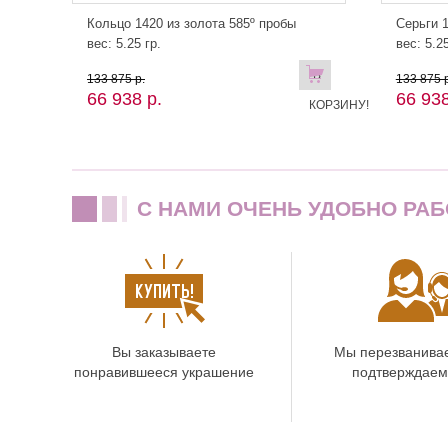
Кольцо 1420 из золота 585º пробы
Серьги 1
вес: 5.25 гр.
вес: 5.25
В
133 875 р.
133 875 р
66 938 р.
66 938
КОРЗИНУ!
C НАМИ ОЧЕНЬ УДОБНО РАБ
Вы заказываете
Мы перезванива
понравившееся украшение
подтверждаем