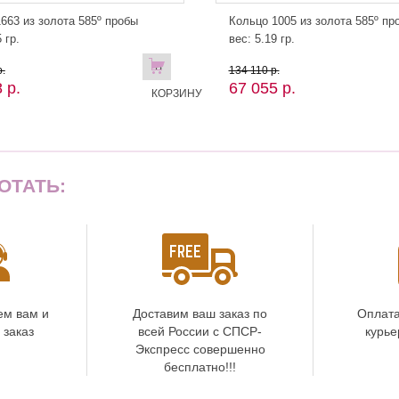
663 из золота 585º пробы
Кольцо 1005 из золота 585º пр
 гр.
вес: 5.19 гр.
В
.
134 110 р.
 р.
67 055 р.
КОРЗИНУ
ОТАТЬ:
ем вам и
Доставим ваш заказ по
Оплата
 заказ
всей России с СПСР-
курье
Экспресс совершенно
бесплатно!!!