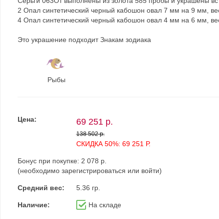
Серьги 063От выполнены из золота 585 пробы и украшены вс
2 Опал синтетический черный кабошон овал 7 мм на 9 мм, вес
4 Опал синтетический черный кабошон овал 4 мм на 6 мм, вес
Это украшение подходит Знакам зодиака
Рыбы
Цена:
69 251 р.
138 502 р.
СКИДКА 50%: 69 251 Р.
Бонус при покупке:
2 078 р.
(необходимо
зарегистрироваться
или
войти
)
Средний вес:
5.36 гр.
Наличие:
На складе