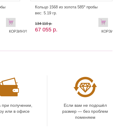
обы
Кольцо 1568 из золота 585º пробы
вес: 5.19 гр.
В
В
134 110 р.
67 055 р.
КОРЗИНУ!
КОРЗИНУ!
 при получении,
Если вам не подошёл
ру или в офисе
размер — без проблем
поменяем