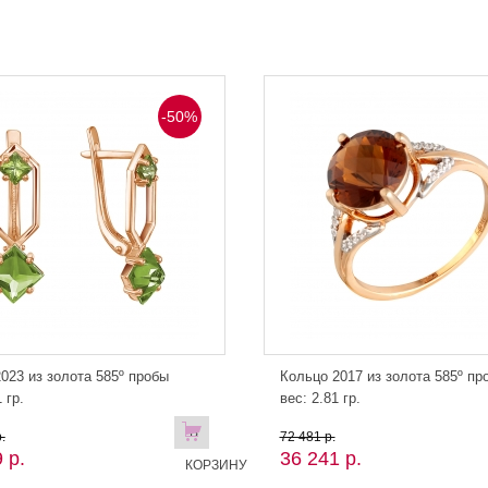
-50%
023 из золота 585º пробы
Кольцо 2017 из золота 585º пр
 гр.
вес: 2.81 гр.
В
.
72 481 р.
 р.
36 241 р.
КОРЗИНУ