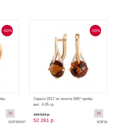
-50%
-50%
обы
Серьги 2017 из золота 585º пробы
вес: 4.05 гр.
В
В
104 523 р.
52 261 р.
КОРЗИНУ!
КОРЗИНУ