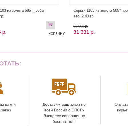
103 из золота 585º пробы
Серьги 1103 из золота 585º пр
гр.
вес: 2.43 гр.
В
62 662 р.
 р.
31 331 р.
КОРЗИНУ
ОТАТЬ:
ем вам и
Доставим ваш заказ по
Оплата
 заказ
всей России с СПСР-
курье
Экспресс совершенно
бесплатно!!!