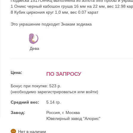
Подвеска 1517ОнчКц выполнена из золота 585 пробы и укра
1 Оникс черный кабошон груша 16 мм на 22 мм, вес 12.98 ка
8 Кубик циркония круг 1,0 мм, вес 0.07 карат
Это украшение подходит Знакам зодиака
Дева
Цена:
ПО ЗАПРОСУ
Бонус при покупке:
523 р.
(необходимо
зарегистрироваться
или
войти
)
Средний вес:
5.14 гр.
Завод:
Россия, г. Москва
Ювелирный завод "Алорис"
Нет в наличии