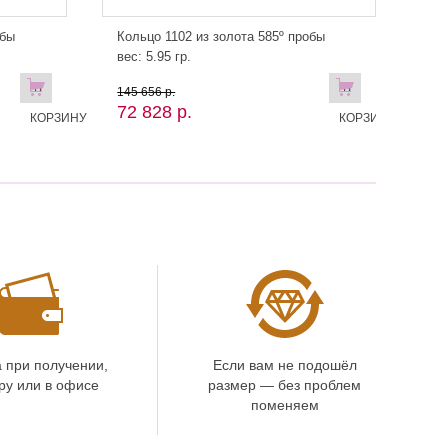
обы
Кольцо 1102 из золота 585º пробы
вес: 5.95 гр.
В
В
145 656 р.
72 828 р.
КОРЗИНУ
КОРЗИНУ!
 при получении,
Если вам не подошёл
ру или в офисе
размер — без проблем
поменяем