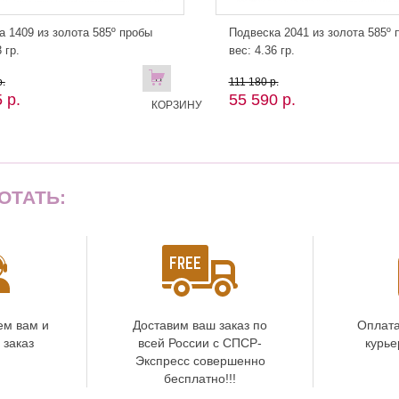
а 1409 из золота 585º пробы
Подвеска 2041 из золота 585º 
 гр.
вес: 4.36 гр.
В
.
111 180 р.
 р.
55 590 р.
КОРЗИНУ
ОТАТЬ:
ем вам и
Доставим ваш заказ по
Оплата
 заказ
всей России с СПСР-
курье
Экспресс совершенно
бесплатно!!!