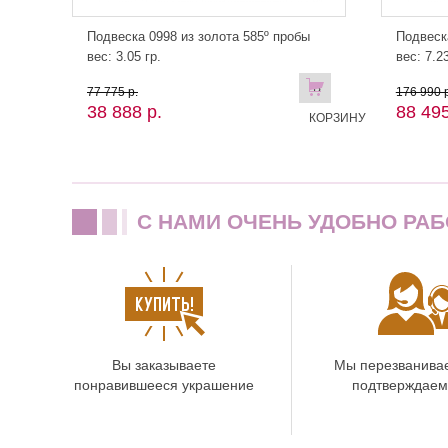
Подвеска 0998 из золота 585º пробы
Подвеск
вес: 3.05 гр.
вес: 7.23
В
77 775 р.
176 990 р
38 888 р.
88 495
КОРЗИНУ
C НАМИ ОЧЕНЬ УДОБНО РАБ
Вы заказываете
Мы перезванива
понравившееся украшение
подтверждаем