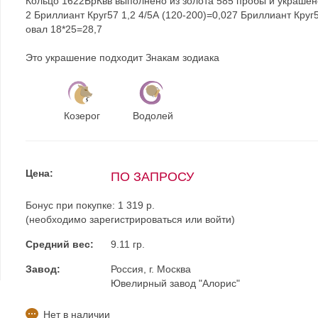
Кольцо 1622БрКвв выполнено из золота 585 пробы и украшен
2 Бриллиант Круг57 1,2 4/5А (120-200)=0,027 Бриллиант Круг
овал 18*25=28,7
Это украшение подходит Знакам зодиака
Козерог
Водолей
Цена:
ПО ЗАПРОСУ
Бонус при покупке:
1 319 р.
(необходимо
зарегистрироваться
или
войти
)
Средний вес:
9.11 гр.
Завод:
Россия, г. Москва
Ювелирный завод "Алорис"
Нет в наличии