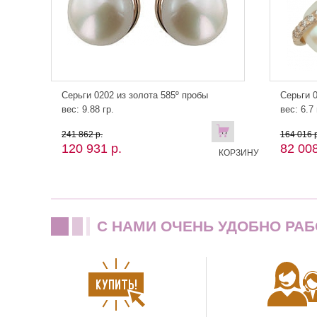
Серьги 0202 из золота 585º пробы
Серьги 0
вес: 9.88 гр.
вес: 6.7 
В
241 862 р.
164 016 р
120 931 р.
82 008
КОРЗИНУ
C НАМИ ОЧЕНЬ УДОБНО РАБ