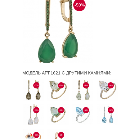
-50%
МОДЕЛЬ АРТ.1621 С ДРУГИМИ КАМНЯМИ:
-50%
-50%
-50%
-50%
-50%
-50%
-50%
-50%
-50%
-50%