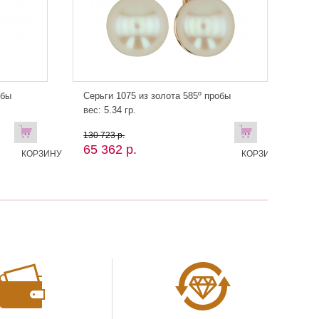
обы
Серьги 1075 из золота 585º пробы
вес: 5.34 гр.
В
В
130 723 р.
65 362 р.
КОРЗИНУ
КОРЗИНУ