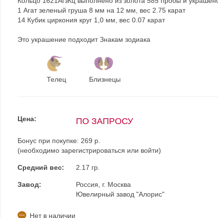
Кольцо 1621АгзКц выполнено из золота 585 пробы и украшен
1 Агат зеленый груша 8 мм на 12 мм, вес 2.75 карат
14 Кубик циркония круг 1,0 мм, вес 0.07 карат
Это украшение подходит Знакам зодиака
Телец
Близнецы
Цена:
ПО ЗАПРОСУ
Бонус при покупке:
269 р.
(необходимо
зарегистрироваться
или
войти
)
Средний вес:
2.17 гр.
Завод:
Россия, г. Москва
Ювелирный завод "Алорис"
Нет в наличии