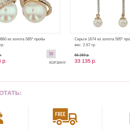
860 из золота 585º пробы
Серьги 1674 из золота 585º пр
гр.
вес: 2.67 гр.
В
.
66 269 р.
 р.
33 135 р.
КОРЗИНУ
ОТАТЬ: