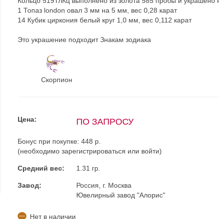
Кольцо 519ТлКц выполнено из золота 585 пробы и украшено 
1 Топаз london овал 3 мм на 5 мм, вес 0,28 карат
14 Кубик циркония белый круг 1,0 мм, вес 0,112 карат
Это украшение подходит Знакам зодиака
Скорпион
Цена:
ПО ЗАПРОСУ
Бонус при покупке:
448 р.
(необходимо
зарегистрироваться
или
войти
)
Средний вес:
1.31 гр.
Завод:
Россия, г. Москва
Ювелирный завод "Алорис"
Нет в наличии