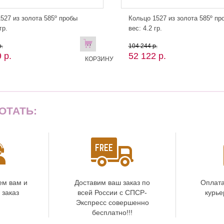
527 из золота 585º пробы
Кольцо 1527 из золота 585º пр
гр.
вес: 4.2 гр.
В
.
104 244 р.
 р.
52 122 р.
КОРЗИНУ
ОТАТЬ:
ем вам и
Доставим ваш заказ по
Оплата
 заказ
всей России с СПСР-
курье
Экспресс совершенно
бесплатно!!!